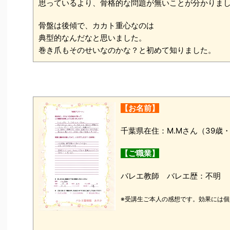
思っているより、骨格的な問題が無いことが分かりま
骨盤は後傾で、カカト重心なのは
典型的なんだなと思いました。
巻き爪もそのせいなのかな？と初めて知りました。
【お名前】
千葉県在住：M.Mさん（39
【ご職業】
バレエ教師 バレエ歴：不明
※受講生ご本人の感想です。効果には